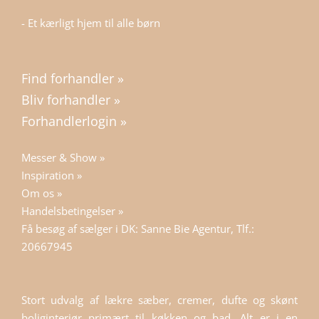
- Et kærligt hjem til alle børn
Find forhandler »
Bliv forhandler »
Forhandlerlogin »
Messer & Show »
Inspiration »
Om os »
Handelsbetingelser »
Få besøg af sælger i DK: Sanne Bie Agentur, Tlf.:
20667945
Stort udvalg af lækre sæber, cremer, dufte og skønt
boliginteriør primært til køkken og bad. Alt er i en