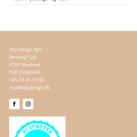
Ally Design ApS
Mosevej 12A
4700 Næstved
CVR 25566440
+45 29 45 73 80
mail@allydesign.dk