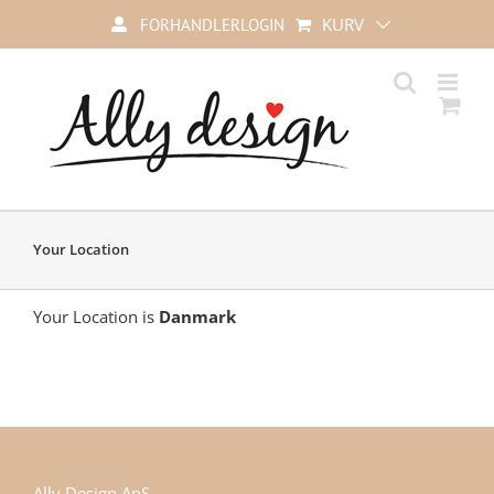
Skip
KURV
FORHANDLERLOGIN
to
content
Your Location
Your Location is
Danmark
Ally Design ApS