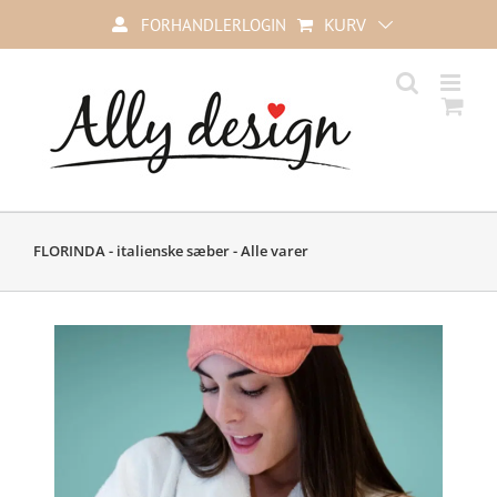
Skip
KURV
FORHANDLERLOGIN
to
content
FLORINDA - italienske sæber - Alle varer