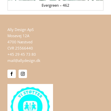
Evergreen – 462
Ally Design ApS
Mosevej 12A
4700 Næstved
CVR 25566440
+45 29 45 73 80
mail@allydesign.dk