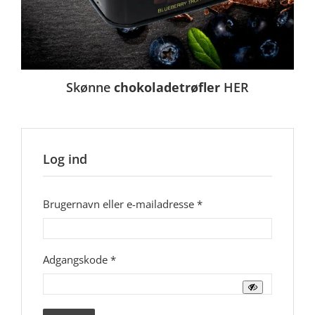
Skønne
chokoladetrøfler
HER
Log ind
Påkrævet
Brugernavn eller e-mailadresse
*
Påkrævet
Adgangskode
*