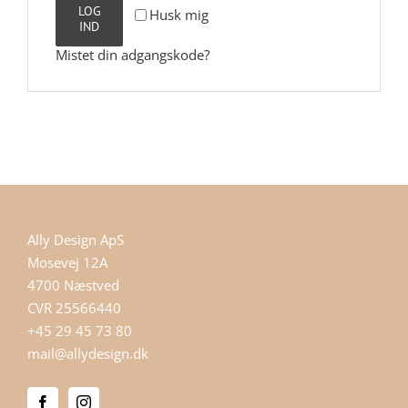
LOG
Husk mig
IND
Mistet din adgangskode?
Ally Design ApS
Mosevej 12A
4700 Næstved
CVR 25566440
+45 29 45 73 80
mail@allydesign.dk