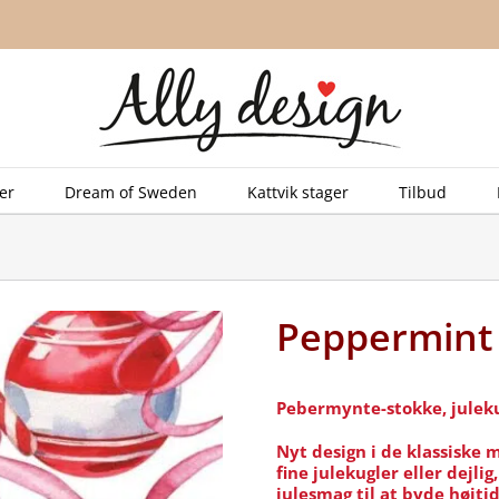
er
Dream of Sweden
Kattvik stager
Tilbud
Peppermint 
Pebermynte-stokke, juleku
Nyt design i de klassiske 
fine julekugler eller dejli
julesmag til at byde højt