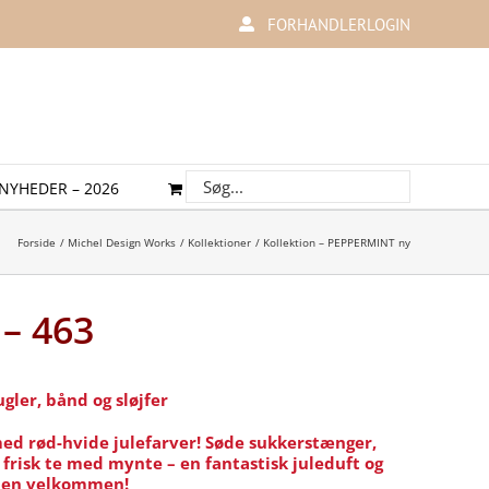
FORHANDLERLOGIN
NYHEDER – 2026
Forside
Michel Design Works
Kollektioner
Kollektion – PEPPERMINT ny
– 463
gler, bånd og sløjfer
med rød-hvide julefarver! Søde sukkerstænger,
g, frisk te med mynte – en fantastisk juleduft og
iden velkommen!