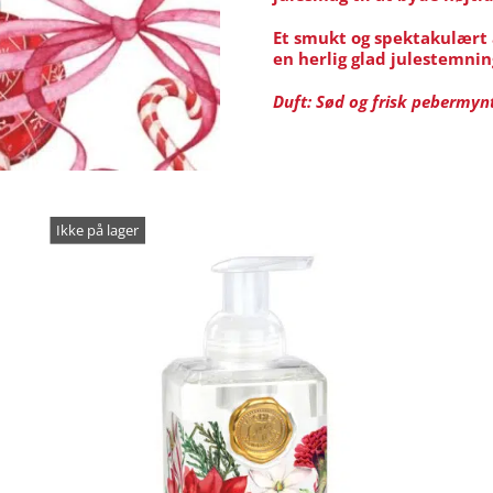
Et smukt og spektakulært 
en herlig glad julestemnin
Duft: Sød og frisk pebermynt
Ikke på lager