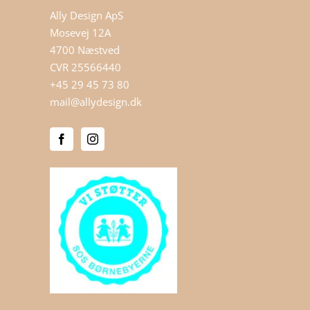
Ally Design ApS
Mosevej 12A
4700 Næstved
CVR 25566440
+45 29 45 73 80
mail@allydesign.dk