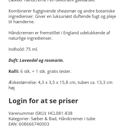
Kombinerer fugtgivende sheasmør og andre botaniske
ingredienser. Giver en luksuriøst duftende f
ugt og pleje
til hænderne.
Håndcremen er
fremstillet i England udelukkende af
naturlige ingredienser.
Indhold: 75 ml.
Duft: Lavendel og rosmarin.
Kolli:
6 stk. + 1 stk. gratis tester.
Æskestørrelse: 4,3 x 3,5 x 15,8 cm, tuben ca. 13,3 cm
høj
Login for at se priser
Varenummer (SKU):
HCL081-838
Kategorier:
Sæber & Bad
,
Håndcremer i tube
EAN: 608666740003