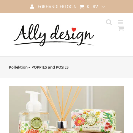
Skip
KURV
FORHANDLERLOGIN
to
content
Kollektion – POPPIES and POSIES