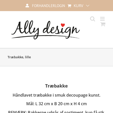
Skip
KURV
FORHANDLERLOGIN
to
content
Træbakke, lille
Træbakke
Håndlavet træbakke i smuk decoupage kunst.
Mål: L 32 cm x B 20 cm x H 4 cm
BEMÆRK:
Bakkerne udgår af sortiment, kun få stk.