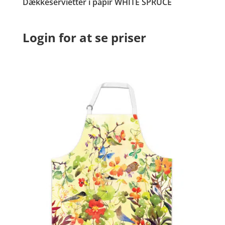
Dækkeservietter i papir WHITE SPRUCE
Login for at se priser