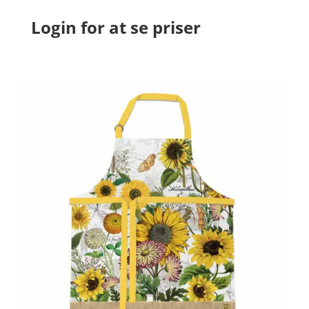
Login for at se priser