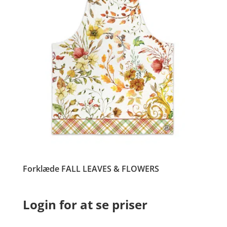
Forklæde FALL LEAVES & FLOWERS
Login for at se priser