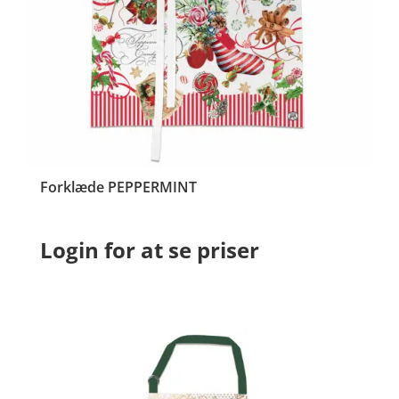
Forklæde PEPPERMINT
Login for at se priser