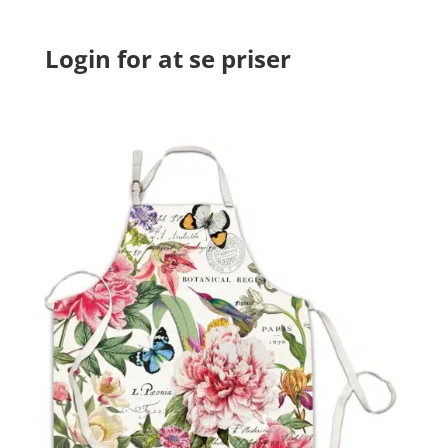
Login for at se priser