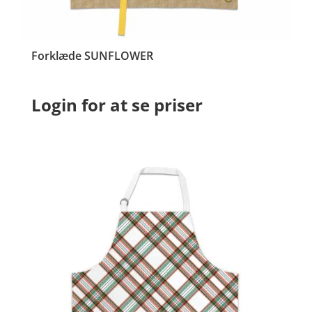
Forklæde SUNFLOWER
Login for at se priser