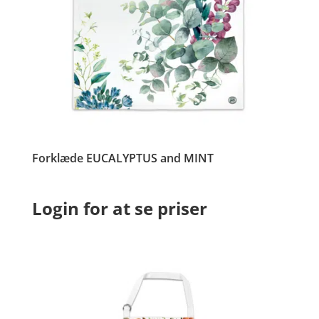
Forklæde EUCALYPTUS and MINT
Login for at se priser