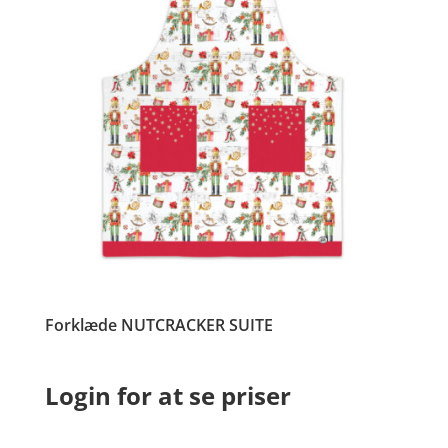
Forklæde NUTCRACKER SUITE
Login for at se priser