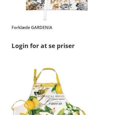
Forklæde GARDENIA
Login for at se priser