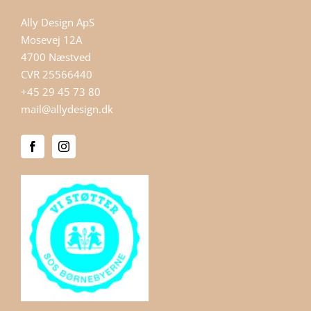
Ally Design ApS
Mosevej 12A
4700 Næstved
CVR 25566440
+45 29 45 73 80
mail@allydesign.dk