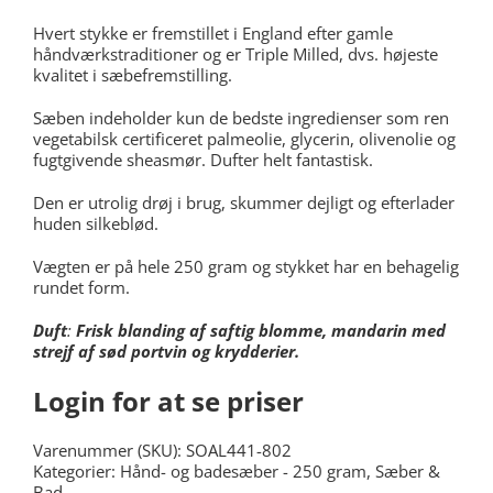
Hvert stykke er fremstillet i England efter gamle
håndværkstraditioner og er Triple Milled, dvs. højeste
kvalitet i sæbefremstilling.
Sæben indeholder kun de bedste ingredienser som ren
vegetabilsk certificeret palmeolie, glycerin, olivenolie og
fugtgivende sheasmør. Dufter helt fantastisk.
Den er utrolig drøj i brug, skummer dejligt og efterlader
huden silkeblød.
Vægten er på hele 250 gram og stykket har en behagelig
rundet form.
Duft
:
Frisk blanding af saftig blomme, mandarin med
strejf af sød portvin og krydderier.
Login for at se priser
Varenummer (SKU):
SOAL441-802
Kategorier:
Hånd- og badesæber - 250 gram
,
Sæber &
Bad