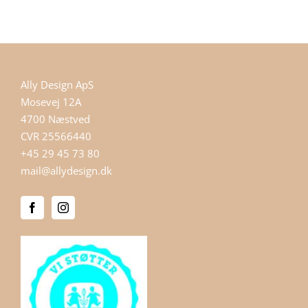
Ally Design ApS
Mosevej 12A
4700 Næstved
CVR 25566440
+45 29 45 73 80
mail@allydesign.dk