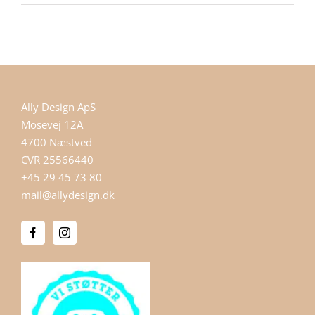
Ally Design ApS
Mosevej 12A
4700 Næstved
CVR 25566440
+45 29 45 73 80
mail@allydesign.dk