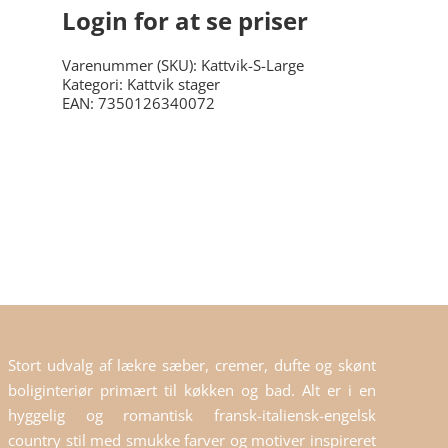
Login for at se priser
Varenummer (SKU):
Kattvik-S-Large
Kategori:
Kattvik stager
EAN: 7350126340072
Stort udvalg af lækre sæber, cremer, dufte og skønt
boliginteriør primært til køkken og bad. Alt er i en
hyggelig og romantisk fransk-italiensk-engelsk
country stil med smukke farver og motiver inspireret