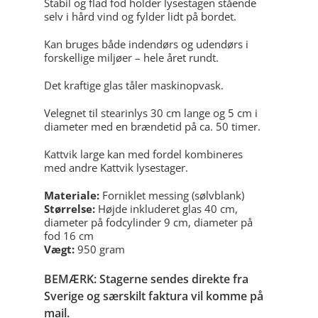
Stabil og flad fod holder lysestagen stående
selv i hård vind og fylder lidt på bordet.
Kan bruges både indendørs og udendørs i
forskellige miljøer – hele året rundt.
Det kraftige glas tåler maskinopvask.
Velegnet til stearinlys 30 cm lange og 5 cm i
diameter med en brændetid på ca. 50 timer.
Kattvik large kan med fordel kombineres
med andre Kattvik lysestager.
Materiale:
Forniklet messing (sølvblank)
Størrelse:
Højde inkluderet glas 40 cm,
diameter på fodcylinder 9 cm, diameter på
fod 16 cm
Vægt:
950 gram
BEMÆRK: Stagerne sendes direkte fra
Sverige og særskilt faktura vil komme på
mail.