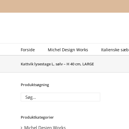
Skip
to
content
Forside
Michel Design Works
Italienske sæb
Kattvik lysestage L, sølv – H 40 cm, LARGE
Produktsøgning
Produktkategorier
Michel Design Works