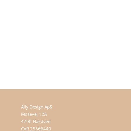
Ally Design ApS
Mosevej 12A
4700 Næstved
CVR 25566440