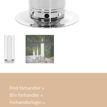
Find forhandler »
Bliv forhandler »
Forhandlerlogin »