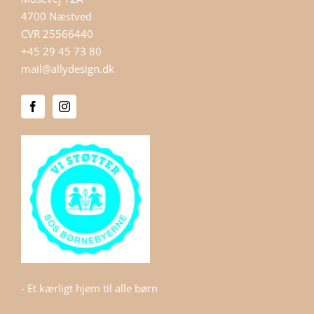
4700 Næstved
CVR 25566440
+45 29 45 73 80
mail@allydesign.dk
- Et kærligt hjem til alle børn