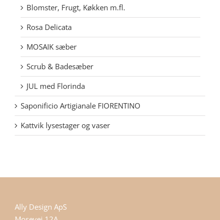
Blomster, Frugt, Køkken m.fl.
Rosa Delicata
MOSAIK sæber
Scrub & Badesæber
JUL med Florinda
Saponificio Artigianale FIORENTINO
Kattvik lysestager og vaser
Ally Design ApS
Mosevej 12A