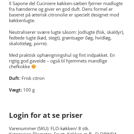
Il Sapone del Cuciniere køkken-sæben fjerner madlugte
fra hænderne og giver en god duft. Dens formel er
baseret på æterisk citronolie er specielt designet mod
køkkenlugte.
Neutraliserer svære lugte såsom: Jodlugte (fisk, skaldyr),
fedtede lugte (kød, stegt), grøntsager (løg, hvidløg,
skalotteløg, porre).
Med praktisk ophængningshul og fint indpakket. En
rigtig god gaveide – også til hjemmets mandlige
chefkokke
Duft
: Frisk citron
Vægt
:
100 g
Login for at se priser
Varenummer (SKU):
FLO-køkken/ 8 stk.