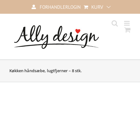
Skip
KURV
FORHANDLERLOGIN
to
content
Køkken håndsæbe, lugtfjerner – 8 stk.