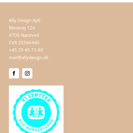
Ally Design ApS
Mosevej 12A
4700 Næstved
CVR 25566440
+45 29 45 73 80
mail@allydesign.dk