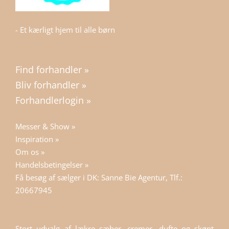
- Et kærligt hjem til alle børn
Find forhandler »
Bliv forhandler »
Forhandlerlogin »
Messer & Show »
Inspiration »
Om os »
Handelsbetingelser »
Få besøg af sælger i DK: Sanne Bie Agentur, Tlf.:
20667945
Stort udvalg af lækre sæber, cremer, dufte og skønt