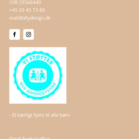
CVR 25566440
+45 29 45 73 80
mail@allydesign.dk
- Et kærligt hjem til alle børn