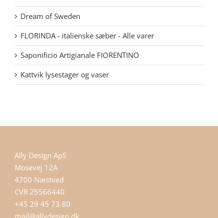
Dream of Sweden
FLORINDA - italienske sæber - Alle varer
Saponificio Artigianale FIORENTINO
Kattvik lysestager og vaser
Ally Design ApS
Mosevej 12A
4700 Næstved
CVR 25566440
+45 29 45 73 80
mail@allydesign.dk