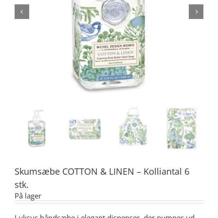
Skumsæbe COTTON & LINEN – Kolliantal 6
stk.
På lager
Luksus håndsæbe i elegant dispenser, der pumpes ud