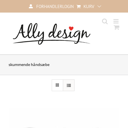
Skip
KURV
FORHANDLERLOGIN
to
content
skummende håndsæbe