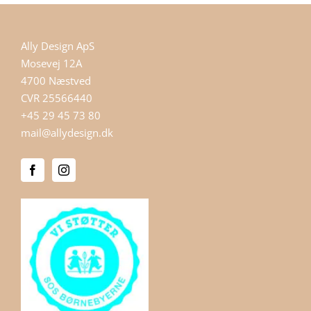
Ally Design ApS
Mosevej 12A
4700 Næstved
CVR 25566440
+45 29 45 73 80
mail@allydesign.dk