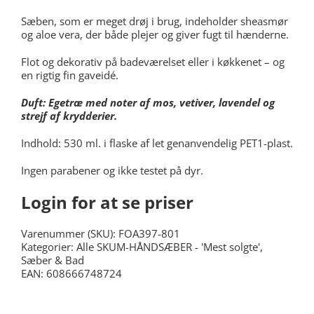
Sæben, som er meget drøj i brug, indeholder sheasmør
og aloe vera, der både plejer og giver fugt til hænderne.
Flot og dekorativ på badeværelset eller i køkkenet – og
en rigtig fin gaveidé.
Duft: Egetræ med noter af mos, vetiver, lavendel og
strejf af krydderier.
Indhold: 530 ml. i
flaske af let genanvendelig PET1-plast.
Ingen parabener og ikke testet på dyr.
Login for at se priser
Varenummer (SKU):
FOA397-801
Kategorier:
Alle SKUM-HÅNDSÆBER - 'Mest solgte'
,
Sæber & Bad
EAN: 608666748724