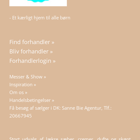
- Et kærligt hjem til alle børn
Find forhandler »
Bliv forhandler »
Forhandlerlogin »
Messer & Show »
Inspiration »
Om os »
Handelsbetingelser »
Få besøg af sælger i DK: Sanne Bie Agentur, Tlf.:
20667945
Stort udvalg af lækre sæber, cremer, dufte og skønt