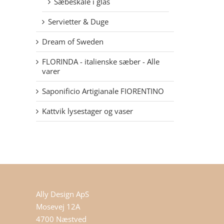
Sæbeskåle i glas
Servietter & Duge
Dream of Sweden
FLORINDA - italienske sæber - Alle
varer
Saponificio Artigianale FIORENTINO
Kattvik lysestager og vaser
Ally Design ApS
Mosevej 12A
4700 Næstved