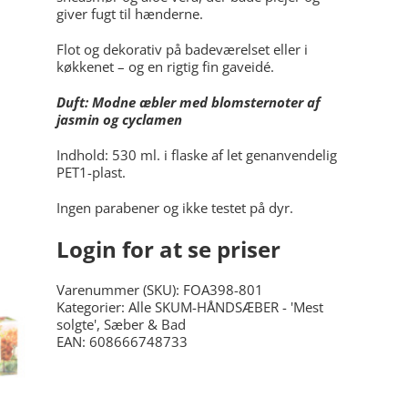
giver fugt til hænderne.
Flot og dekorativ på badeværelset eller i
køkkenet – og en rigtig fin gaveidé.
Duft: Modne æbler med blomsternoter af
jasmin og cyclamen
Indhold: 530 ml. i
flaske af let genanvendelig
PET1-plast.
Ingen parabener og ikke testet på dyr.
Login for at se priser
Varenummer (SKU):
FOA398-801
Kategorier:
Alle SKUM-HÅNDSÆBER - 'Mest
solgte'
,
Sæber & Bad
EAN: 608666748733