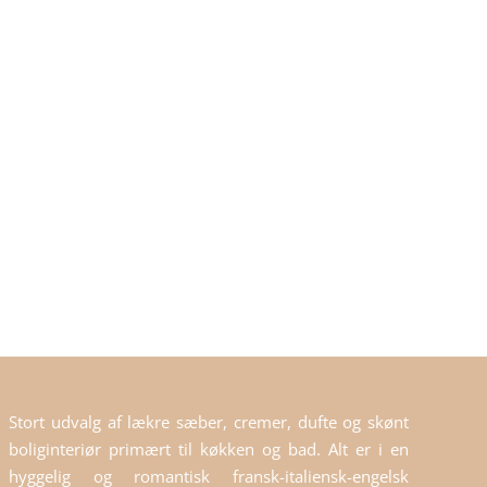
Stort udvalg af lækre sæber, cremer, dufte og skønt
boliginteriør primært til køkken og bad. Alt er i en
hyggelig og romantisk fransk-italiensk-engelsk