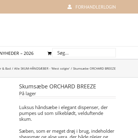
FORHANDLERLOGIN
NYHEDER – 2026
r & Bad
Alle SKUM-HÅNDSÆBER - 'Mest solgte'
Skumsæbe ORCHARD BREEZE
Skumsæbe ORCHARD BREEZE
På lager
Luksus håndsæbe i elegant dispenser, der
pumpes ud som silkeblødt, velduftende
skum.
Sæben, som er meget drøj i brug, indeholder
sheasmør og aloe vera, der både plejer og