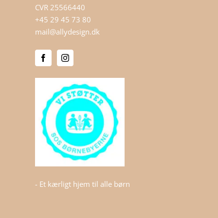
CVR 25566440
+45 29 45 73 80
mail@allydesign.dk
- Et kærligt hjem til alle børn